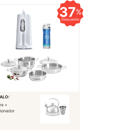
37
%
Descuento
ALO:
ra +
sionador