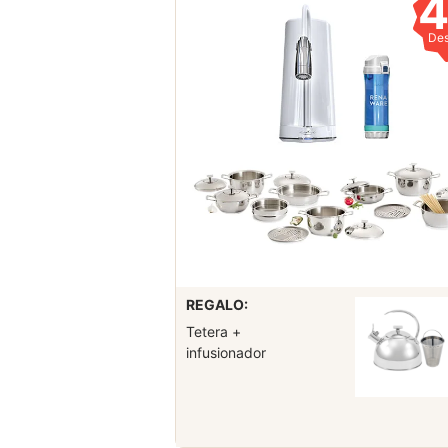
De
REGALO:
Tetera +
infusionador