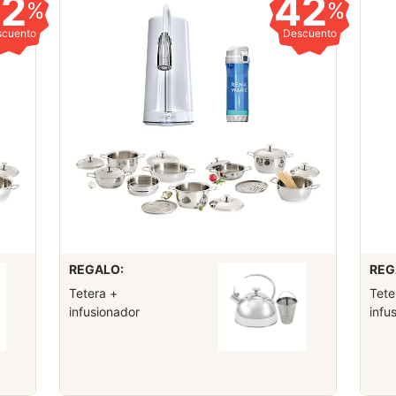
42
42
%
%
scuento
Descuento
REGALO:
REG
Tetera +
Tete
infusionador
infu