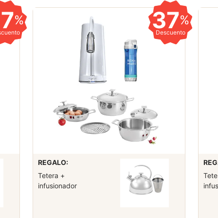
37
37
%
%
scuento
Descuento
REGALO:
REG
Tetera +
Tete
infusionador
infu