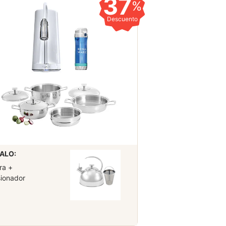
37
%
Descuento
ALO:
ra +
sionador