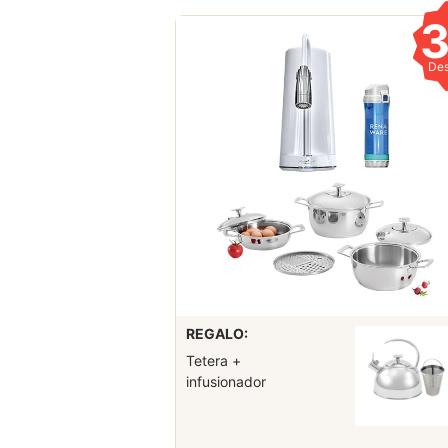
De
REGALO:
Tetera +
infusionador