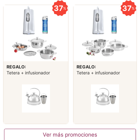
37
37
%
%
REGALO:
REGALO:
Tetera + infusionador
Tetera + infusionador
Ver más promociones