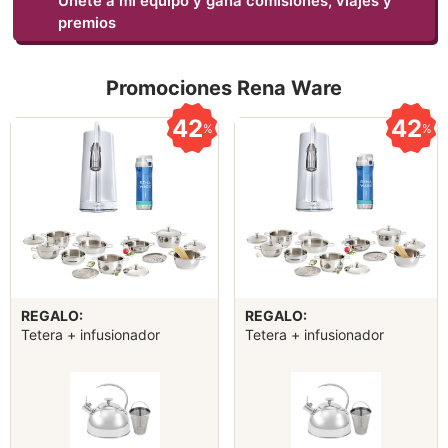
Únete a mi equipo y gana comisiones, viajes y
premios
Promociones Rena Ware
42
42
%
%
REGALO:
REGALO:
Tetera + infusionador
Tetera + infusionador