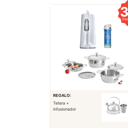
De
REGALO:
Tetera +
infusionador