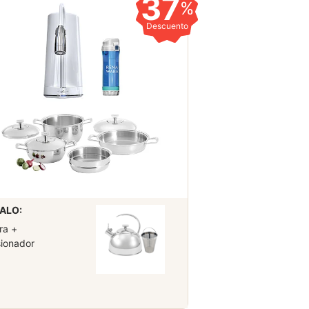
37
%
Descuento
ALO:
ra +
sionador