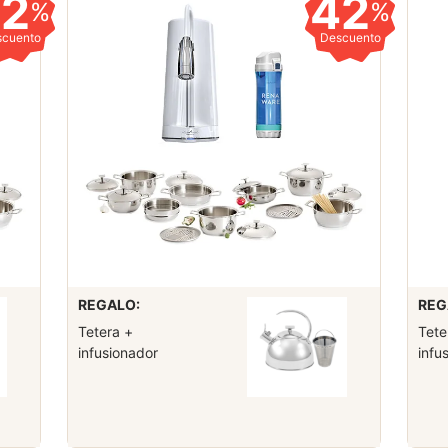
42
42
%
%
scuento
Descuento
REGALO:
REG
Tetera +
Tete
infusionador
infu