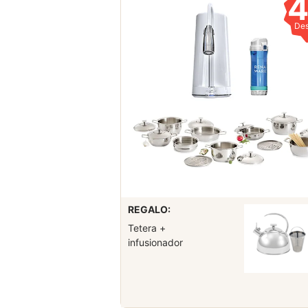
De
REGALO:
Tetera +
infusionador