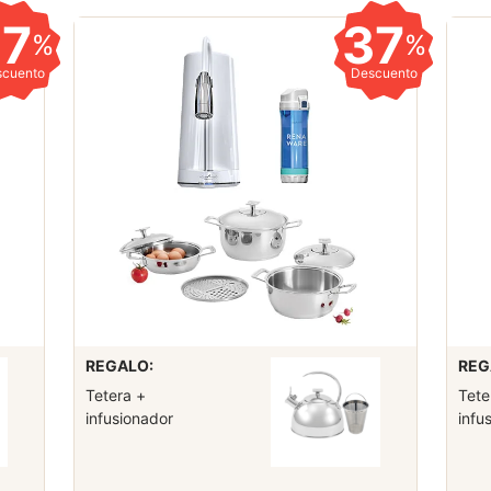
37
37
%
%
scuento
Descuento
REGALO:
REG
Tetera +
Tete
infusionador
infu