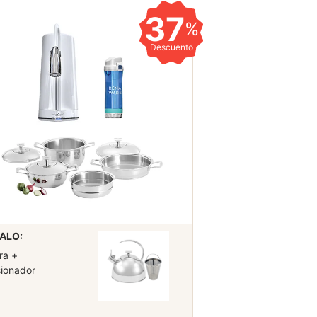
37
%
Descuento
ALO:
ra +
sionador