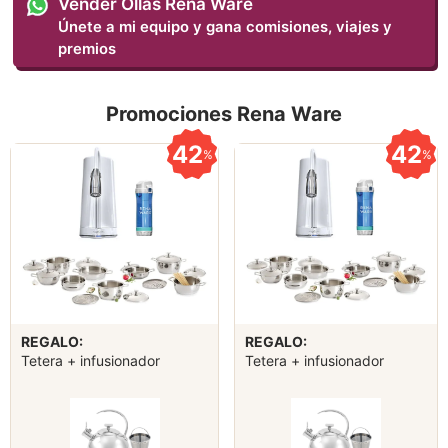
Vender Ollas Rena Ware
Únete a mi equipo y gana comisiones, viajes y
premios
Promociones Rena Ware
42
42
%
%
REGALO:
REGALO:
Tetera + infusionador
Tetera + infusionador