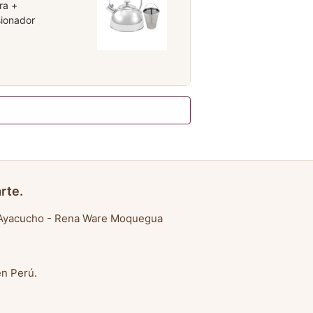
ra +
sionador
rte.
Ayacucho
-
Rena Ware Moquegua
en Perú
.