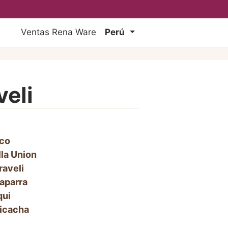
Ventas Rena Ware
Perú
veli
ico
lla Union
raveli
aparra
qui
icacha