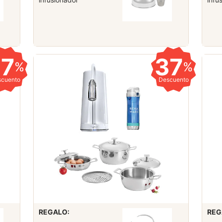
37
37
%
%
scuento
Descuento
REGALO:
REG