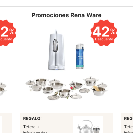
Promociones Rena Ware
42
42
%
%
scuento
Descuento
REGALO:
REG
Tetera +
Tete
infusionador
infu