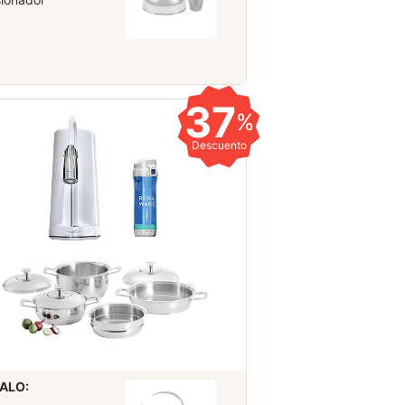
37
%
Descuento
ALO: