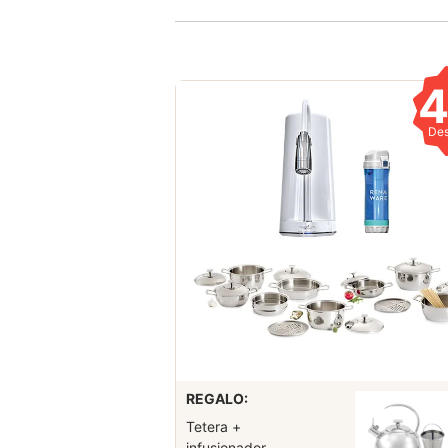
De
REGALO:
Tetera +
infusionador