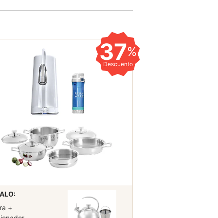
37
%
Descuento
ALO:
ra +
sionador