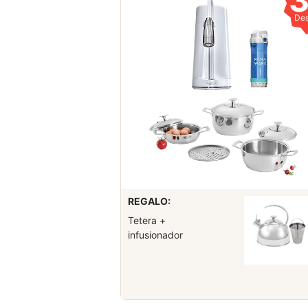
De
REGALO:
Tetera +
infusionador