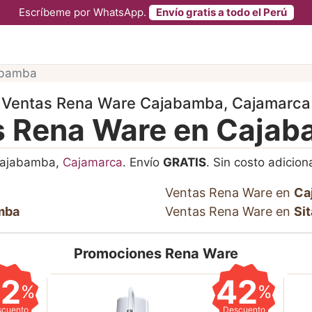
Escríbeme por WhatsApp.
Envío gratis a todo el Perú
abamba
Ventas Rena Ware Cajabamba, Cajamarca
s Rena Ware en Caja
Cajabamba,
Cajamarca
. Envío
GRATIS
. Sin costo adiciona
Ventas Rena Ware en
Ca
mba
Ventas Rena Ware en
Si
Promociones Rena Ware
42
42
%
%
scuento
Descuento