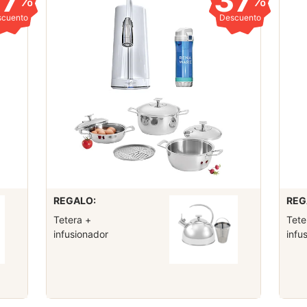
37
37
%
%
scuento
Descuento
REGALO:
REG
Tetera +
Tete
infusionador
infu