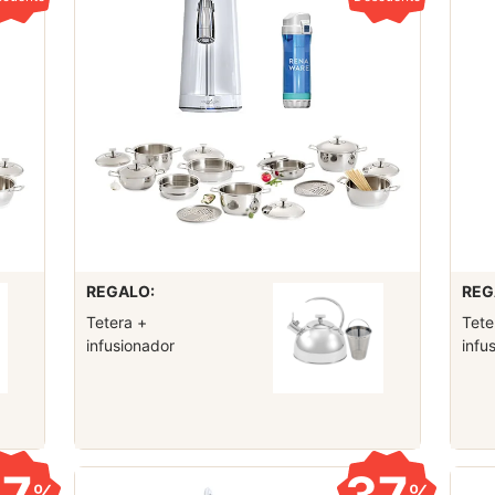
REGALO:
REG
Tetera +
Tete
infusionador
infu