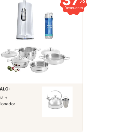
37
%
Descuento
ALO:
ra +
sionador