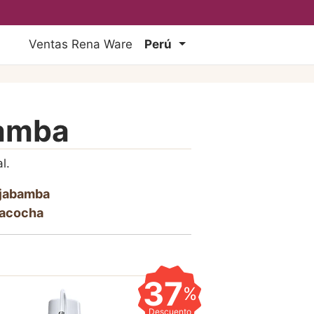
Ventas Rena Ware
Perú
bamba
l.
jabamba
tacocha
37
%
Descuento