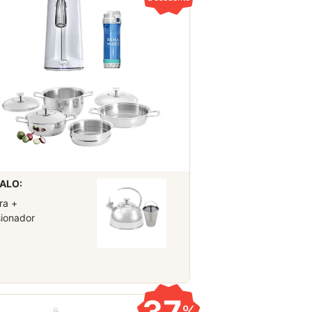
ALO:
ra +
sionador