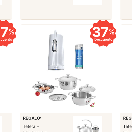
37
37
%
%
scuento
Descuento
REGALO:
REG
Tetera +
Tete