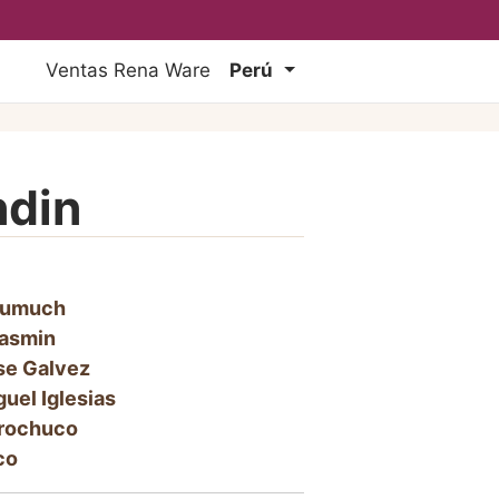
Ventas Rena Ware
Perú
ndin
umuch
asmin
se Galvez
uel Iglesias
rochuco
co