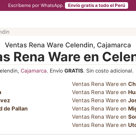
Escríbeme por WhatsApp.
Envío gratis a todo el Perú
ndin
Ventas Rena Ware Celendin, Cajamarca
as Rena Ware en Cele
elendin,
Cajamarca
. Envío
GRATIS
. Sin costo adicional.
Ventas Rena Ware en
Ch
a
Ventas Rena Ware en
Hu
avez
Ventas Rena Ware en
Jo
d de Pallan
Ventas Rena Ware en
Mig
Ventas Rena Ware en
So
Ventas Rena Ware en
Ut