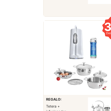
De
REGALO:
Tetera +