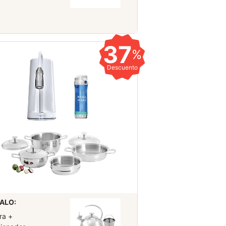
37
%
Descuento
ALO:
ra +