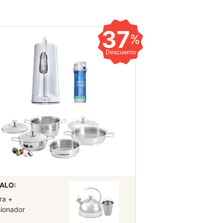
37
%
Descuento
ALO:
ra +
sionador