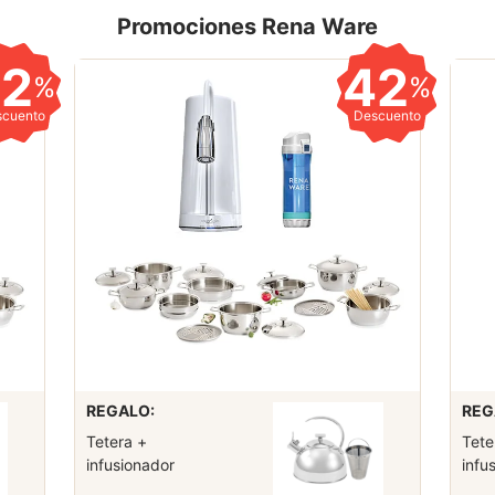
Promociones Rena Ware
42
42
%
%
scuento
Descuento
REGALO:
REG
Tetera +
Tete
infusionador
infu