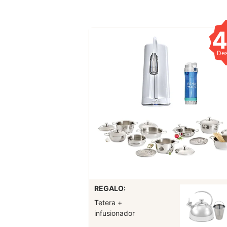
De
REGALO:
Tetera +
infusionador