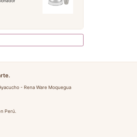
sionador
rte.
Ayacucho
-
Rena Ware Moquegua
en Perú
.