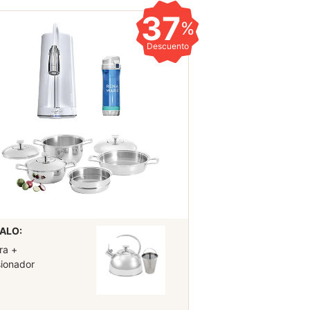
37
%
Descuento
ALO:
ra +
sionador