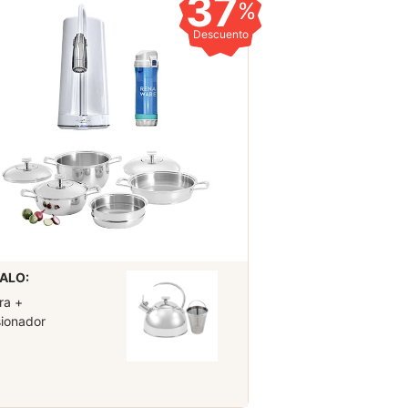
37
%
Descuento
ALO:
ra +
sionador