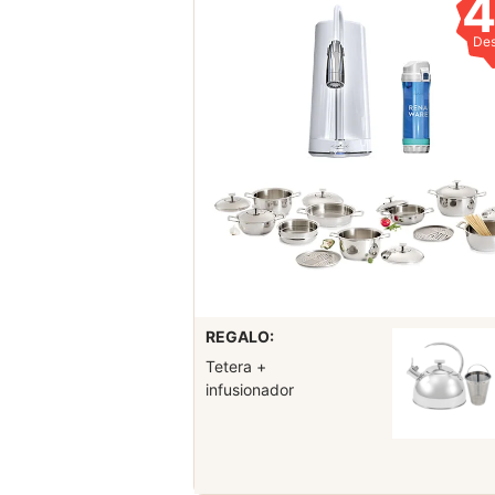
De
REGALO:
Tetera +
infusionador