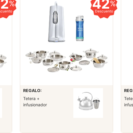
42
42
%
%
scuento
Descuento
REGALO:
REG
Tetera +
Tete
infusionador
infu