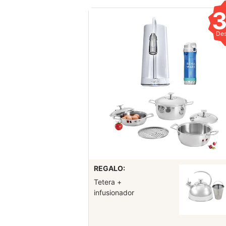
De
REGALO:
Tetera +
infusionador