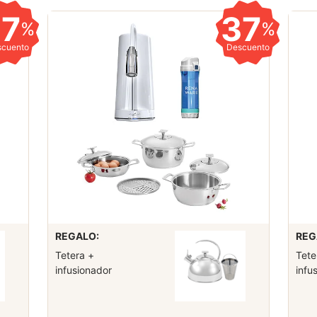
37
37
%
%
scuento
Descuento
REGALO:
REG
Tetera +
Tete
infusionador
infu