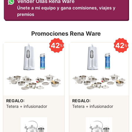
Vender Ollas Rena Ware
Únete a mi equipo y gana comisiones, viajes y
premios
Promociones Rena Ware
42
42
%
%
REGALO:
REGALO:
Tetera + infusionador
Tetera + infusionador