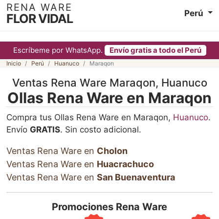
RENA WARE
Perú
FLOR VIDAL
Escríbeme por WhatsApp.
Envío gratis a todo el Perú
Inicio
Perú
Huanuco
Maraqon
Ventas Rena Ware Maraqon, Huanuco
Ollas Rena Ware en Maraqon
Compra tus Ollas Rena Ware en Maraqon,
Huanuco
.
Envío
GRATIS
. Sin costo adicional.
Ventas Rena Ware en
Cholon
Ventas Rena Ware en
Huacrachuco
Ventas Rena Ware en
San Buenaventura
Promociones Rena Ware