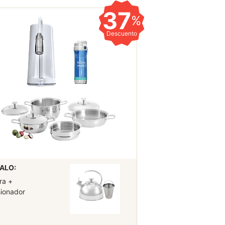
37
%
Descuento
ALO:
ra +
sionador