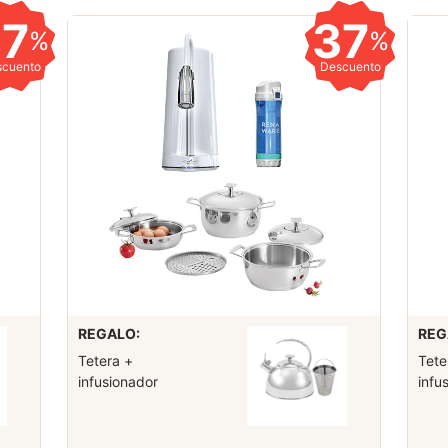
37
37
%
%
scuento
Descuento
REGALO:
REG
Tetera +
Tete
infusionador
infu