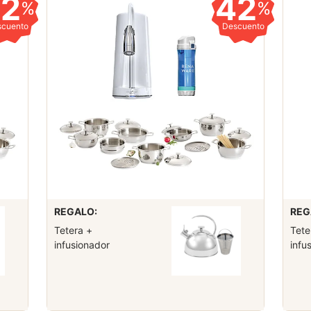
42
42
%
%
scuento
Descuento
REGALO:
REG
Tetera +
Tete
infusionador
infu