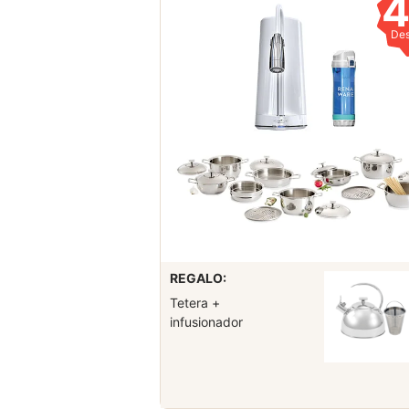
De
REGALO:
Tetera +
infusionador