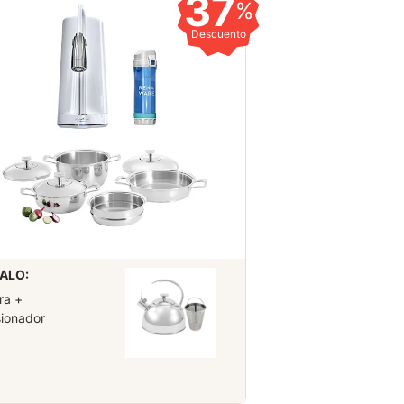
37
%
Descuento
ALO:
ra +
sionador