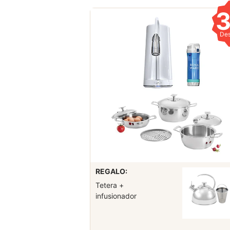
De
REGALO:
Tetera +
infusionador