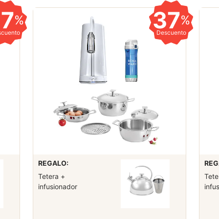
37
37
%
%
scuento
Descuento
REGALO:
REG
Tetera +
Tete
infusionador
infu