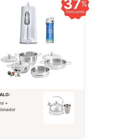
37
%
Descuento
ALO:
ra +
sionador