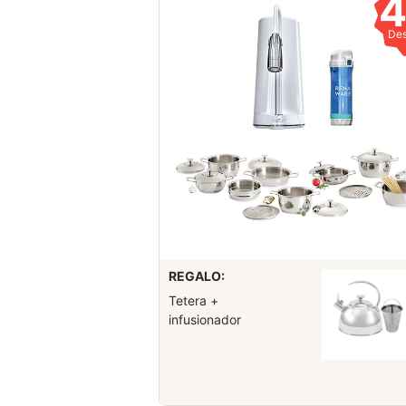
De
REGALO:
Tetera +
infusionador