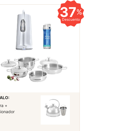
37
%
Descuento
ALO:
ra +
sionador