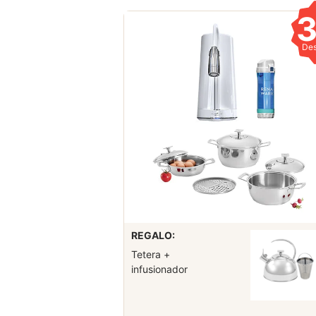
De
REGALO:
Tetera +
infusionador