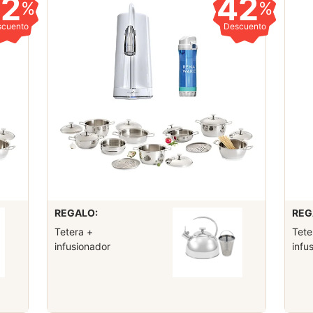
42
42
%
%
scuento
Descuento
REGALO:
REG
Tetera +
Tete
infusionador
infu