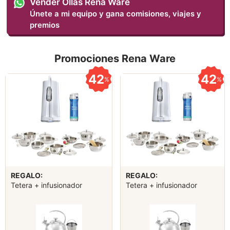
Vender Ollas Rena Ware
Únete a mi equipo y gana comisiones, viajes y
premios
Promociones Rena Ware
42
42
%
%
REGALO:
REGALO:
Tetera + infusionador
Tetera + infusionador