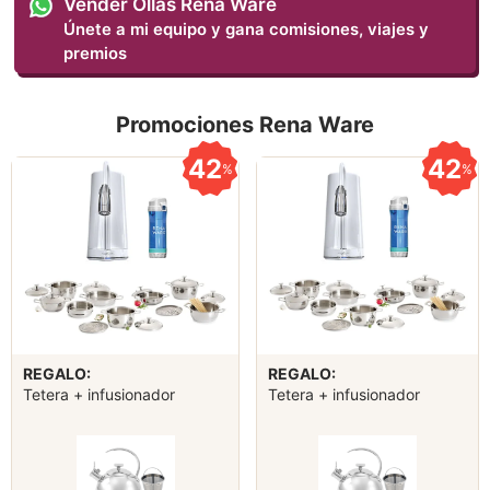
Vender Ollas Rena Ware
Únete a mi equipo y gana comisiones, viajes y
premios
Promociones Rena Ware
42
42
%
%
REGALO:
REGALO:
Tetera + infusionador
Tetera + infusionador