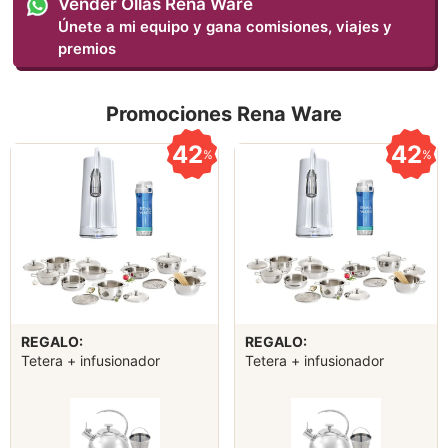
Vender Ollas Rena Ware
Únete a mi equipo y gana comisiones, viajes y
premios
Promociones Rena Ware
42
42
%
%
REGALO:
REGALO:
Tetera + infusionador
Tetera + infusionador