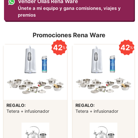
Vender Ollas Rena Ware
Únete a mi equipo y gana comisiones, viajes y
premios
Promociones Rena Ware
42
42
%
%
REGALO:
REGALO:
Tetera + infusionador
Tetera + infusionador