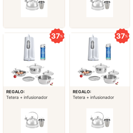
37
37
%
%
REGALO:
REGALO:
Tetera + infusionador
Tetera + infusionador