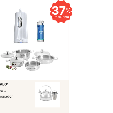
37
%
Descuento
ALO:
ra +
sionador