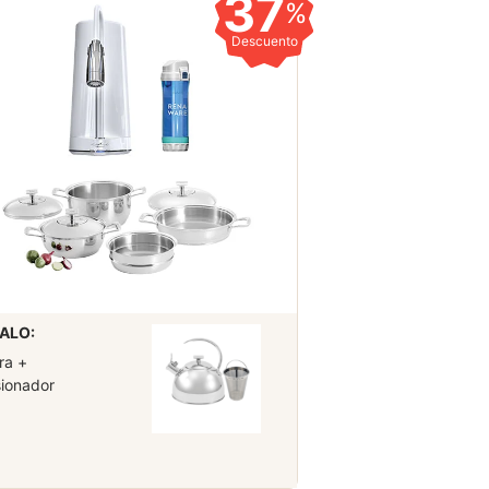
37
%
Descuento
ALO:
ra +
sionador