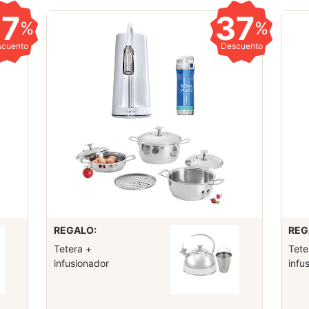
37
37
%
%
scuento
Descuento
REGALO:
REG
Tetera +
Tete
infusionador
infu