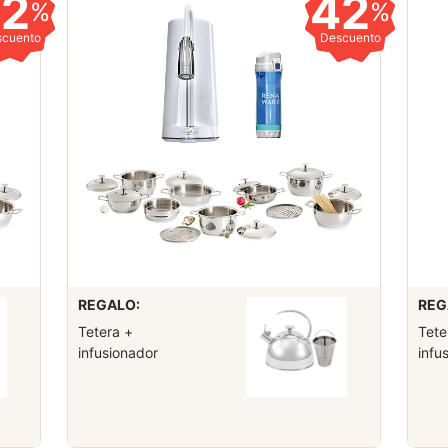
42
42
%
%
scuento
Descuento
REGALO:
REG
Tetera +
Tete
infusionador
infu