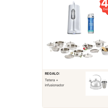
De
REGALO:
Tetera +
infusionador