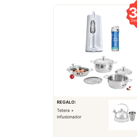
De
REGALO:
Tetera +
infusionador