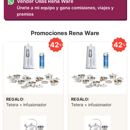
Vender Ollas Rena Ware
Únete a mi equipo y gana comisiones, viajes y
premios
Promociones Rena Ware
42
42
%
%
REGALO:
REGALO:
Tetera + infusionador
Tetera + infusionador