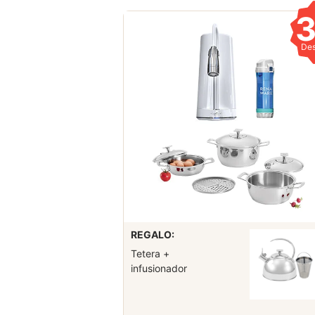
De
REGALO:
Tetera +
infusionador