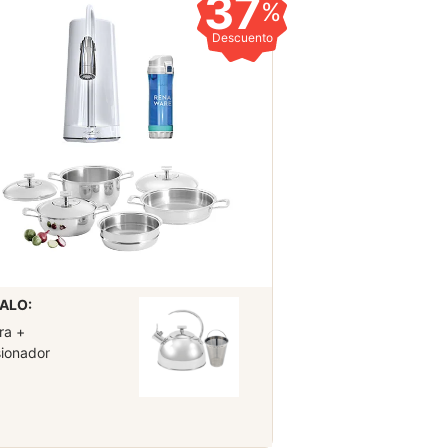
37
%
Descuento
ALO:
ra +
sionador