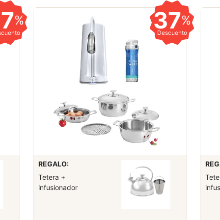
37
37
%
%
scuento
Descuento
REGALO:
REG
Tetera +
Tete
infusionador
infu