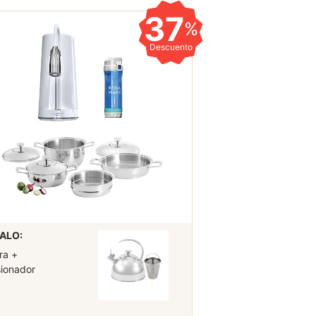
37
%
Descuento
ALO:
ra +
sionador