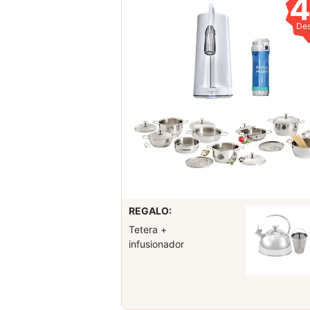
De
REGALO:
Tetera +
infusionador