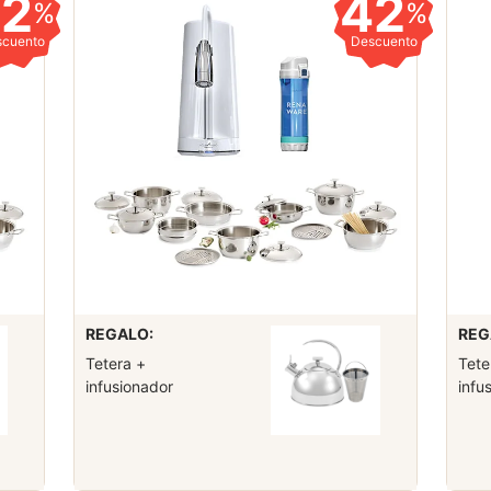
42
42
%
%
scuento
Descuento
REGALO:
REG
Tetera +
Tete
infusionador
infu