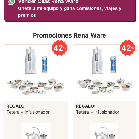
Vender Ollas Rena Ware
Únete a mi equipo y gana comisiones, viajes y
premios
Promociones Rena Ware
42
42
%
%
REGALO:
REGALO:
Tetera + infusionador
Tetera + infusionador