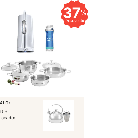
37
%
Descuento
ALO:
ra +
sionador