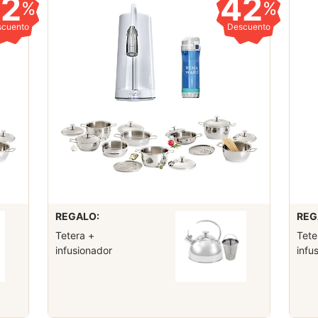
42
42
%
%
scuento
Descuento
REGALO:
REG
Tetera +
Tete
infusionador
infu