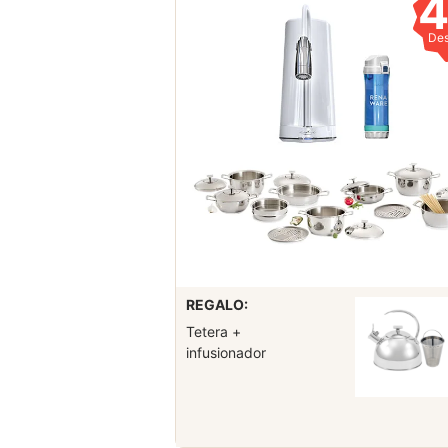
De
REGALO:
Tetera +
infusionador