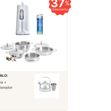
37
%
Descuento
ALO:
ra +
sionador