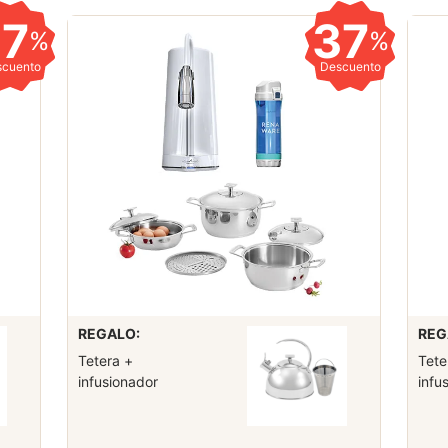
37
37
%
%
scuento
Descuento
REGALO:
REG
Tetera +
Tete
infusionador
infu