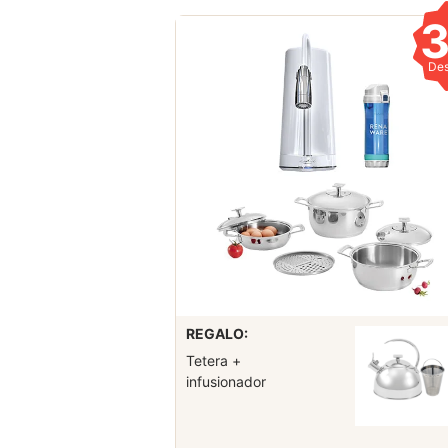
De
REGALO:
Tetera +
infusionador