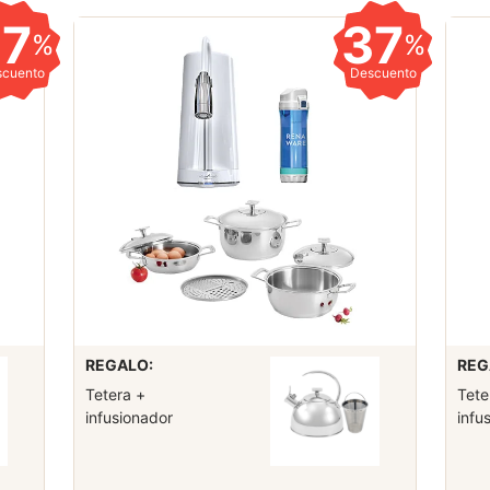
37
37
%
%
scuento
Descuento
REGALO:
REG
Tetera +
Tete
infusionador
infu