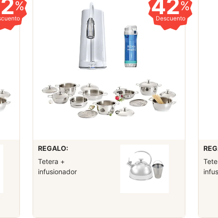
42
42
%
%
scuento
Descuento
REGALO:
REG
Tetera +
Tete
infusionador
infu