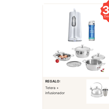
De
REGALO:
Tetera +
infusionador