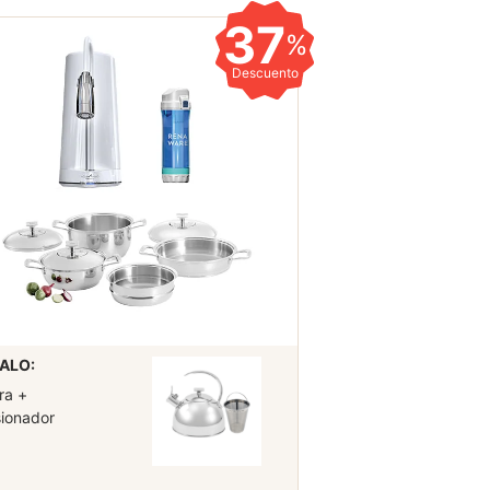
37
%
Descuento
ALO:
ra +
sionador