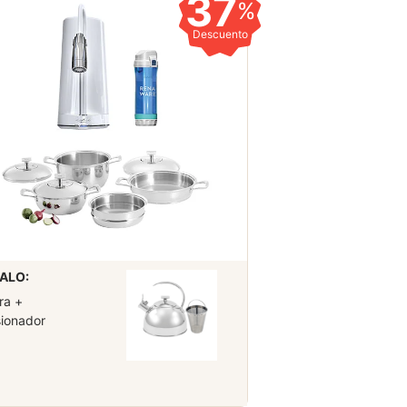
37
%
Descuento
ALO:
ra +
sionador