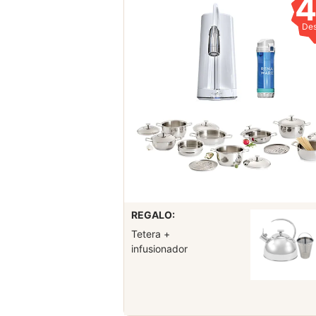
De
REGALO:
Tetera +
infusionador