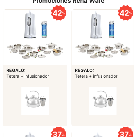
Promociones Rena Ware
42
42
%
%
REGALO:
REGALO:
Tetera + infusionador
Tetera + infusionador
37
37
%
%