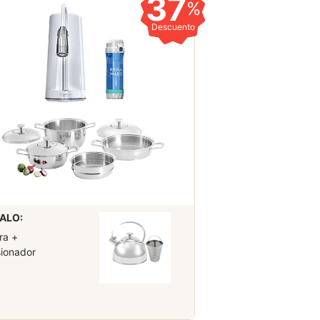
37
%
Descuento
ALO:
ra +
sionador