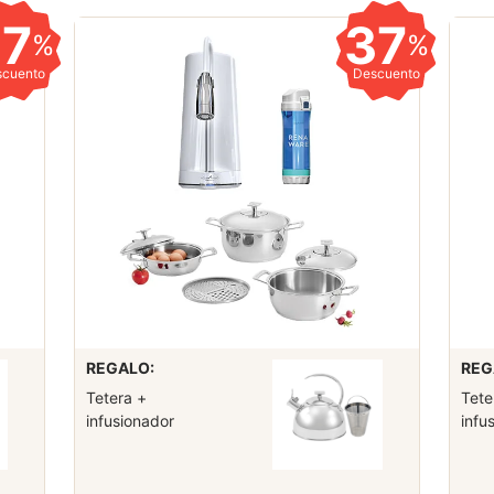
37
37
%
%
scuento
Descuento
REGALO:
REG
Tetera +
Tete
infusionador
infu