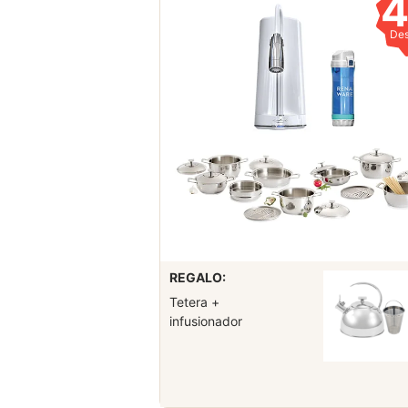
De
REGALO:
Tetera +
infusionador