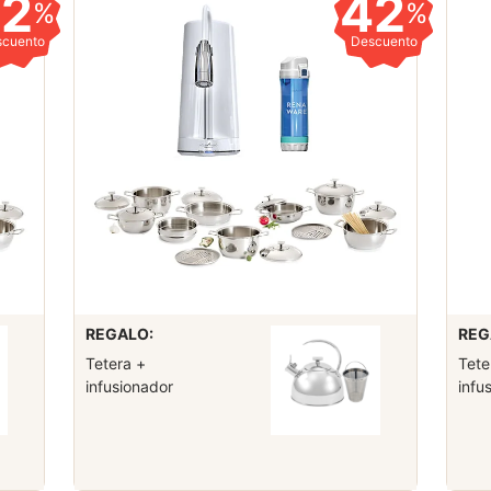
42
42
%
%
scuento
Descuento
REGALO:
REG
Tetera +
Tete
infusionador
infu