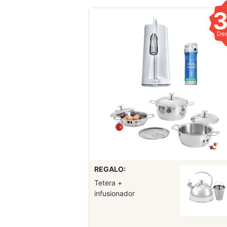
De
REGALO:
Tetera +
infusionador