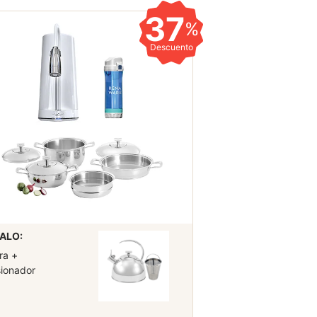
37
%
Descuento
ALO:
ra +
sionador