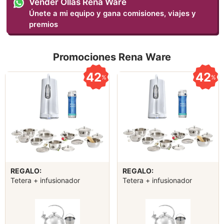
Vender Ollas Rena Ware
Únete a mi equipo y gana comisiones, viajes y
premios
Promociones Rena Ware
42
42
%
%
REGALO:
REGALO:
Tetera + infusionador
Tetera + infusionador