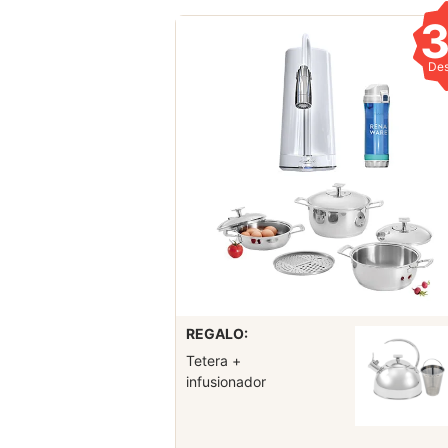
De
REGALO:
Tetera +
infusionador