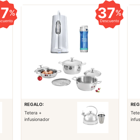
37
37
%
%
scuento
Descuento
REGALO:
REG
Tetera +
Tete
infusionador
infu