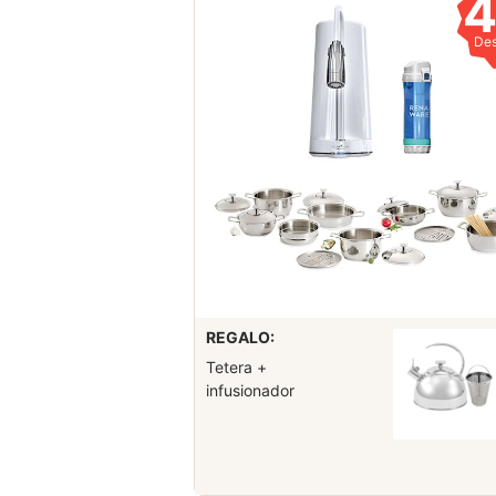
De
REGALO:
Tetera +
infusionador