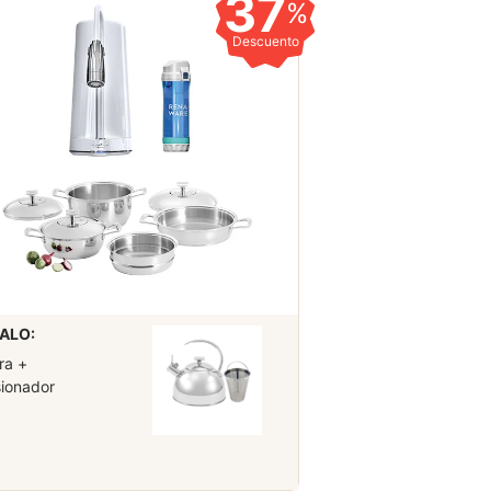
37
%
Descuento
ALO:
ra +
sionador