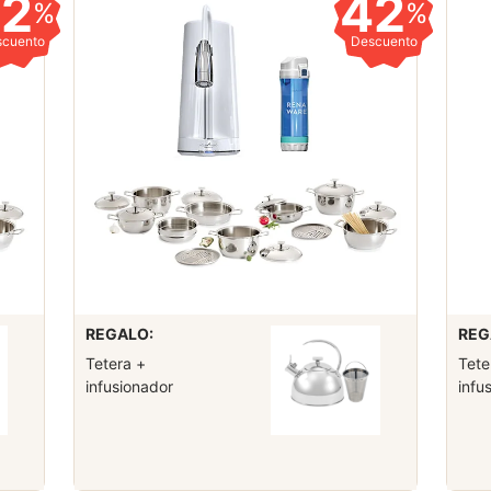
42
42
%
%
scuento
Descuento
REGALO:
REG
Tetera +
Tete
infusionador
infu