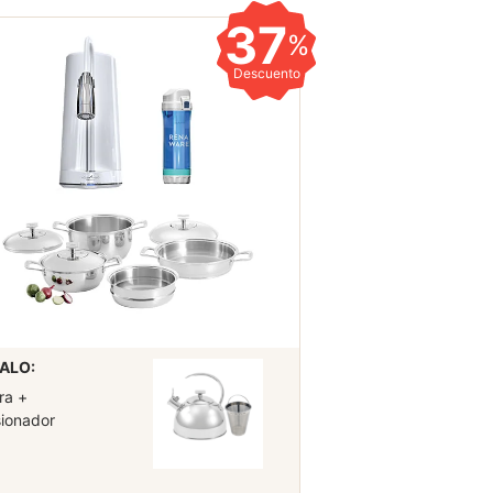
37
%
Descuento
ALO:
ra +
sionador