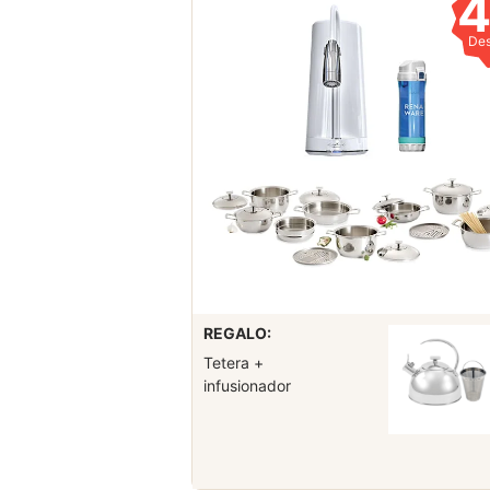
De
REGALO:
Tetera +
infusionador