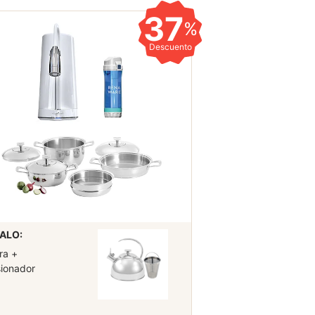
37
%
Descuento
ALO:
ra +
sionador