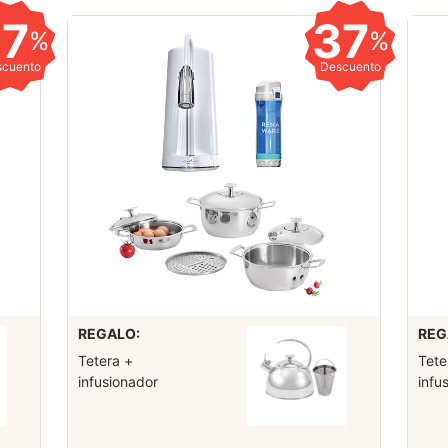
37
37
%
%
scuento
Descuento
REGALO:
REG
Tetera +
Tete
infusionador
infu