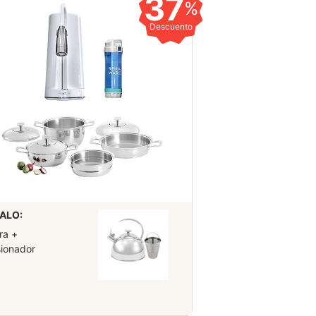
37
%
Descuento
ALO:
ra +
sionador