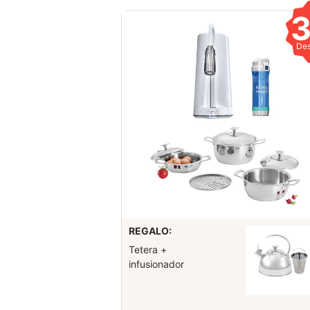
De
REGALO:
Tetera +
infusionador