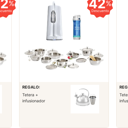
42
42
%
%
scuento
Descuento
REGALO:
REG
Tetera +
Tete
infusionador
infu