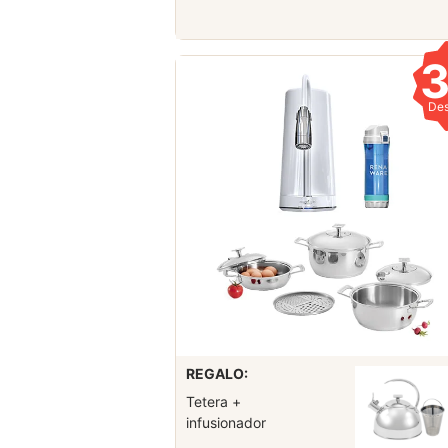
De
REGALO:
Tetera +
infusionador