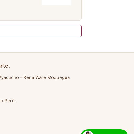
rte.
Ayacucho
-
Rena Ware Moquegua
en Perú
.