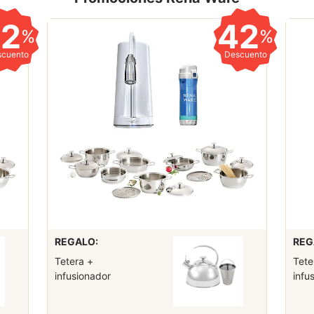
42
42
%
%
scuento
Descuento
REGALO:
REG
Tetera +
Tete
infusionador
infu