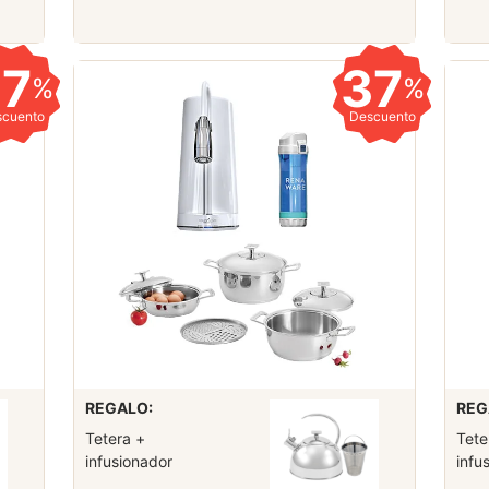
37
37
%
%
scuento
Descuento
REGALO:
REG
Tetera +
Tete
infusionador
infu