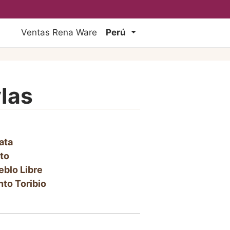
Ventas Rena Ware
Perú
las
ata
to
eblo Libre
nto Toribio