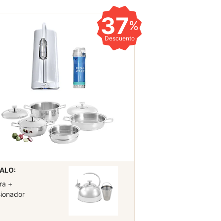
37
%
Descuento
ALO:
ra +
sionador