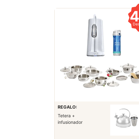
De
REGALO:
Tetera +
infusionador