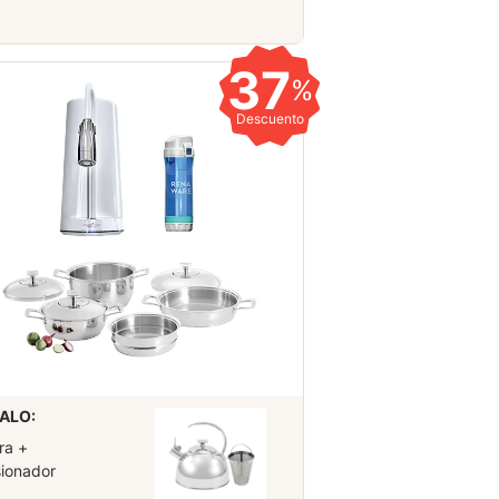
37
%
Descuento
ALO:
ra +
sionador