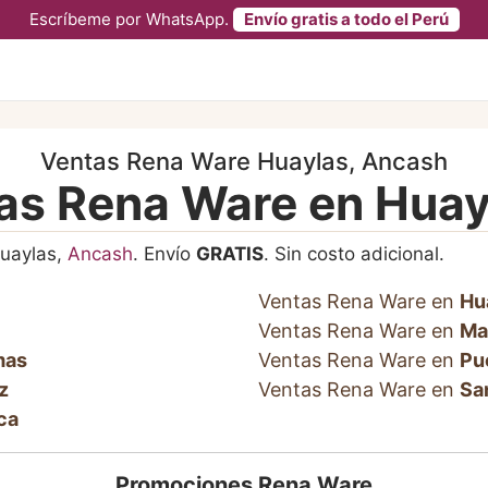
Escríbeme por WhatsApp.
Envío gratis a todo el Perú
Ventas Rena Ware Huaylas, Ancash
las Rena Ware en Huay
Huaylas,
Ancash
. Envío
GRATIS
. Sin costo adicional.
Ventas Rena Ware en
Hu
Ventas Rena Ware en
Ma
mas
Ventas Rena Ware en
Pu
z
Ventas Rena Ware en
Sa
ca
Promociones Rena Ware