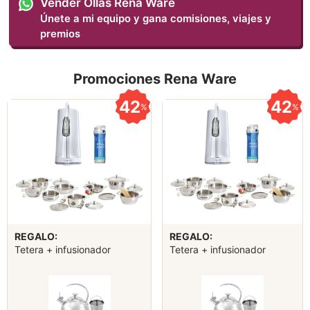
Vender Ollas Rena Ware
Únete a mi equipo y gana comisiones, viajes y
premios
Promociones Rena Ware
42
42
%
%
REGALO:
REGALO:
Tetera + infusionador
Tetera + infusionador