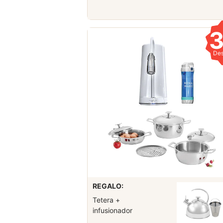
De
REGALO:
Tetera +
infusionador