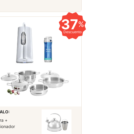
37
%
Descuento
ALO:
ra +
sionador