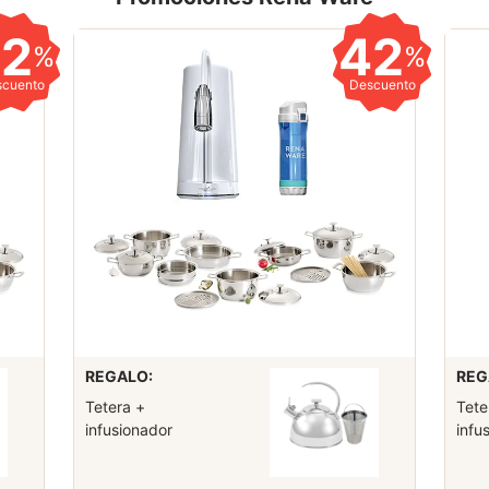
42
42
%
%
scuento
Descuento
REGALO:
REG
Tetera +
Tete
infusionador
infu