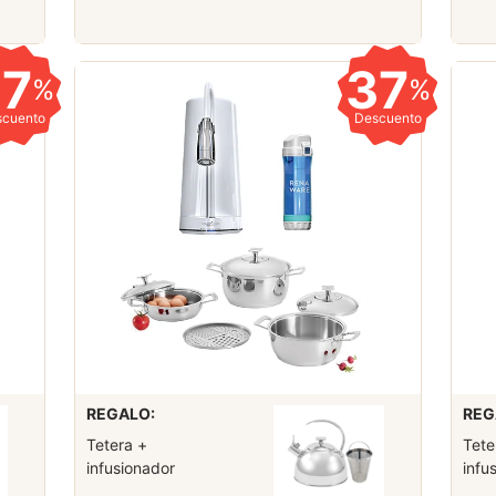
37
37
%
%
scuento
Descuento
REGALO:
REG
Tetera +
Tete
infusionador
infu