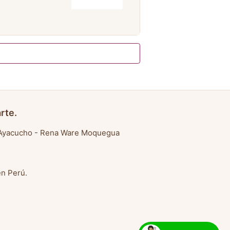
rte.
Ayacucho
-
Rena Ware Moquegua
en Perú
.