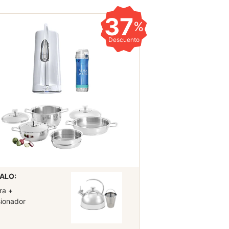
37
%
Descuento
ALO:
ra +
sionador