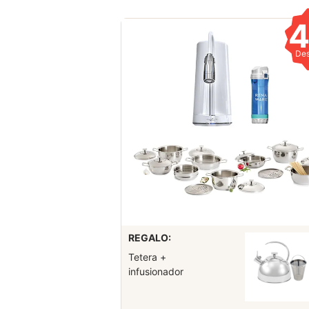
De
REGALO:
Tetera +
infusionador