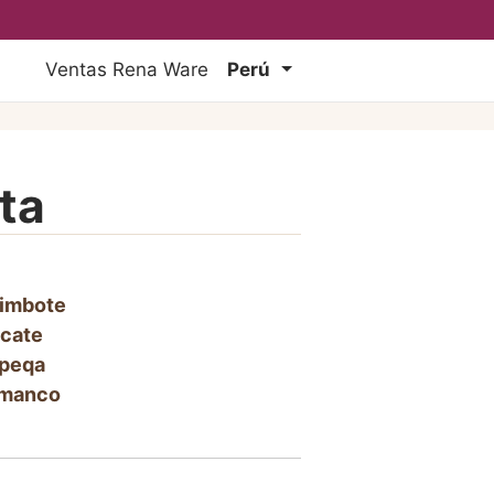
Ventas Rena Ware
Perú
ta
imbote
cate
peqa
manco