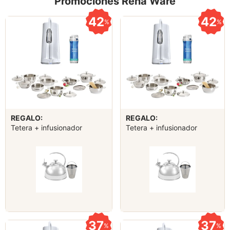
Promociones Rena Ware
42
42
%
%
REGALO:
REGALO:
Tetera + infusionador
Tetera + infusionador
37
37
%
%