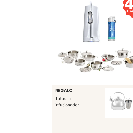
De
REGALO:
Tetera +
infusionador