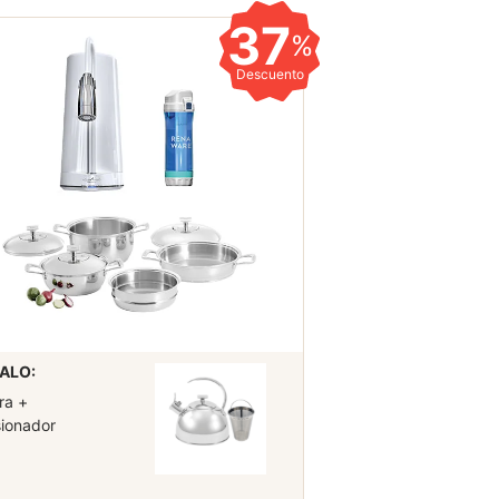
37
%
Descuento
ALO:
ra +
sionador