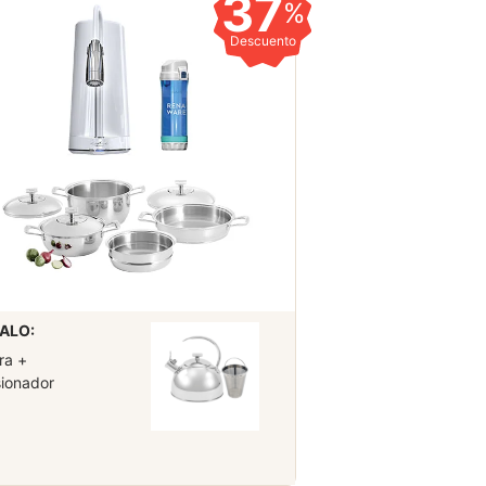
37
%
Descuento
ALO:
ra +
sionador