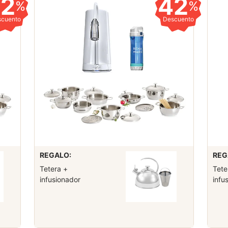
42
42
%
%
scuento
Descuento
REGALO:
REG
Tetera +
Tete
infusionador
infu